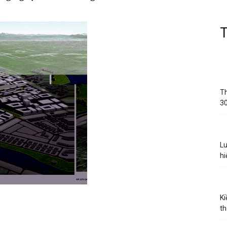
Th
30
Lu
hi
Ki
th