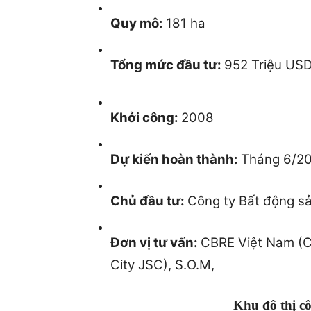
Quy mô:
181 ha
Tổng mức đầu tư:
952 Triệu US
Khởi công:
2008
Dự k
iến hoàn thành:
Tháng 6/2
Chủ đầu tư:
Công ty Bất động s
Đơn vị tư vấn:
CBRE Việt Nam (CB
City JSC), S.O.M,
Khu đô thị 