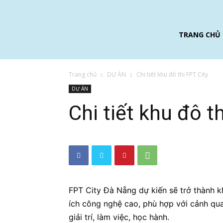
TRANG CHỦ
Trang chủ
DỰ ÁN
Chi tiết khu đô thị FPT City
DỰ ÁN
Chi tiết khu đô t
FPT City Đà Nẵng dự kiến sẽ trở thành kh
ích công nghệ cao, phù hợp với cảnh qua
giải trí, làm việc, học hành.