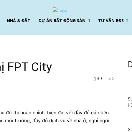
NHÀ & ĐẤT
DỰ ÁN BẤT ĐỘNG SẢN
TƯ VẤN BĐS
hị FPT City
513
0
S
H
u đô thị hoàn chỉnh, hiện đại với đầy đủ các tiện
n môi trường, đầy đủ dịch vụ về nhà ở, nghỉ ngơi,
S-