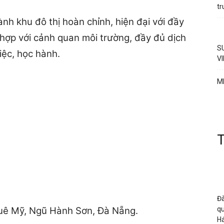
t
nh khu đô thị hoàn chỉnh, hiện đại với đầy
 hợp với cảnh quan môi trường, đầy đủ dịch
S
việc, học hành.
V
M
Đà
uê Mỹ, Ngũ Hành Sơn, Đà Nẵng.
qu
H