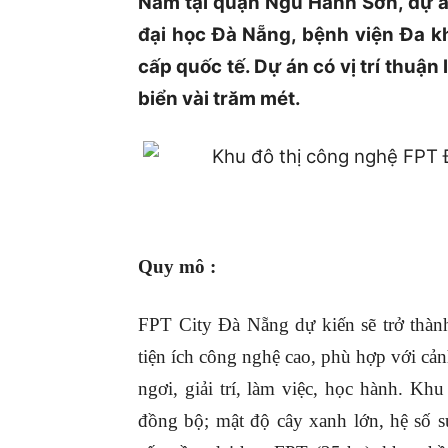
Nằm tại quận Ngũ Hành Sơn, dự án
đại học Đà Nẵng, bệnh viện Đa k
cấp quốc tế. Dự án có vị trí thuận 
biển vài trăm mét.
Quy mô :
FPT City Đà Nẵng dự kiến sẽ trở thành
tiện ích công nghệ cao, phù hợp với cả
ngơi, giải trí, làm việc, học hành. Khu
đồng bộ; mật độ cây xanh lớn, hệ số s