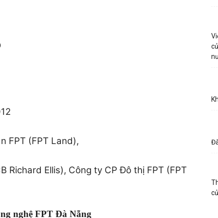
Vi
D
củ
n
Kh
012
ản FPT (FPT Land),
Đà
 Richard Ellis), Công ty CP Đô thị FPT (FPT
Th
c
công nghệ FPT Đà Nẵng