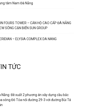
rung tâm Nam Đà Nẵng
UN FOURS TOWER – CĂN HỘ CAO CẤP ĐÀ NẴNG
IEW SÔNG CẬN BIỂN SUN GROUP
ERIDIAN – ELYSIA COMPLEX DA NANG
TIN TỨC
 Nẵng: Đề xuất 2 phương án xây dựng cầu bắc
a sông Đô Tỏa nối đường 29-3 với đường Bùi Tá
án