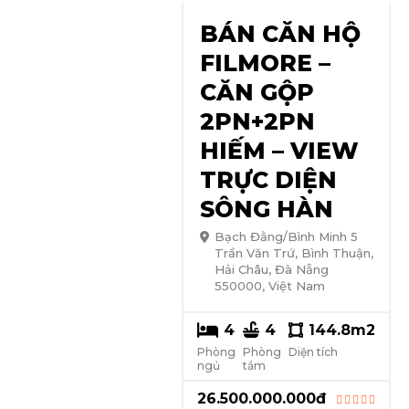
BÁN CĂN HỘ
FILMORE –
CĂN GỘP
2PN+2PN
HIẾM – VIEW
TRỰC DIỆN
SÔNG HÀN
Bạch Đằng/Bình Minh 5
Trần Văn Trứ, Bình Thuận,
Hải Châu, Đà Nẵng
550000, Việt Nam
4
4
144.8
m2
Phòng
Phòng
Diện tích
ngủ
tắm
26.500.000.000
đ