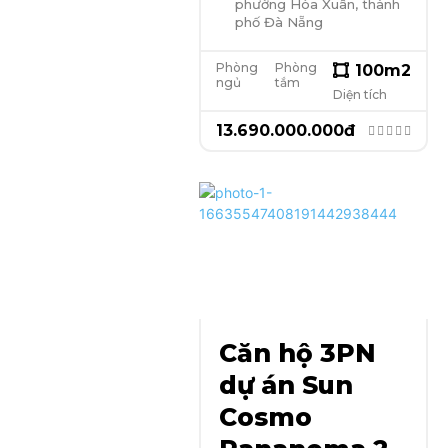
phường Hòa Xuân, thành
phố Đà Nẵng
Phòng
Phòng
100
m2
ngủ
tắm
Diện tích
13.690.000.000
đ
Căn hộ 3PN
dự án Sun
Cosmo