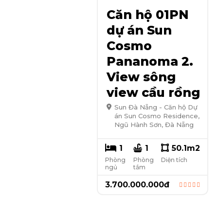
Căn hộ 01PN
dự án Sun
Cosmo
Pananoma 2.
View sông
view cầu rồng
Sun Đà Nẵng - Căn hộ Dự
án Sun Cosmo Residence,
Ngũ Hành Sơn, Đà Nẵng
1
1
50.1
m2
Phòng
Phòng
Diện tích
ngủ
tắm
3.700.000.000
đ