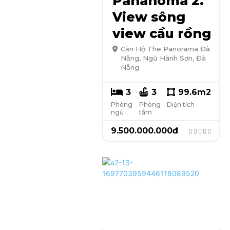
Pananoma 2.
View sông
view cầu rồng
Căn Hộ The Panorama Đà
Nẵng, Ngũ Hành Sơn, Đà
Nẵng
3
3
99.6
m2
Phòng
Phòng
Diện tích
ngủ
tắm
9.500.000.000
đ