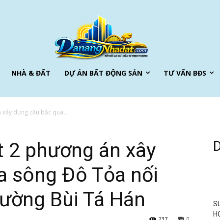
NHÀ & ĐẤT
DỰ ÁN BẤT ĐỘNG SẢN
TƯ VẤN BĐS
 xây dựng cầu bắc qua...
t 2 phương án xây
a sông Đô Tỏa nối
đường Bùi Tá Hán
S
H
237
0