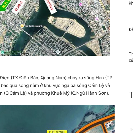
Kh
Đà
Th
c
 Điện (TX.Điện Bàn, Quảng Nam) chảy ra sông Hàn (TP
 bắc qua sông nằm ở khu vực ngã ba sông Cẩm Lệ và
n (Q.Cẩm Lệ) và phường Khuê Mỹ (Q.Ngũ Hành Sơn).
Th