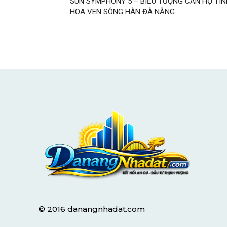
SUN SYMPHONY 5 – BIỂU TƯỢNG CĂN HỘ TIN
HOA VEN SÔNG HÀN ĐÀ NẴNG
© 2016 danangnhadat.com