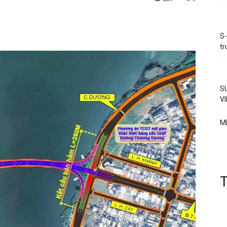
S-
t
S
V
M