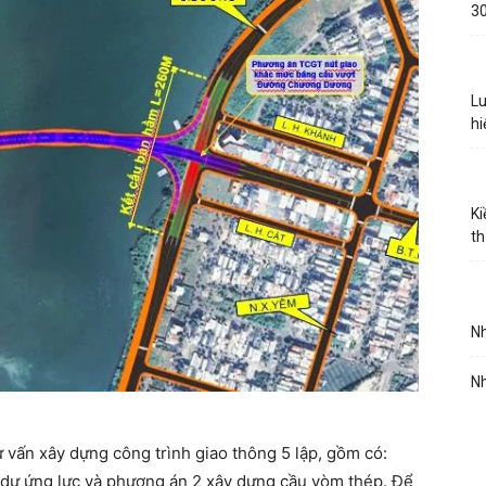
30
Lu
hi
Ki
th
Nh
Nh
vấn xây dựng công trình giao thông 5 lập, gồm có:
 dự ứng lực và phương án 2 xây dựng cầu vòm thép. Để