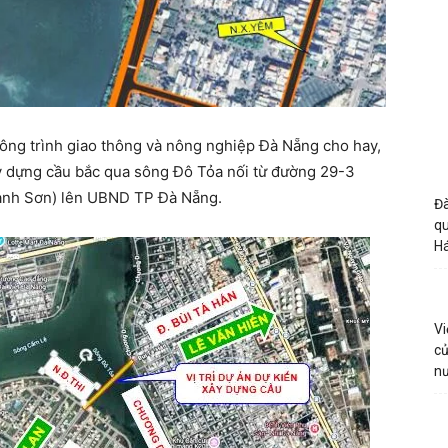
ông trình giao thông và nông nghiệp Đà Nẵng cho hay,
y dựng cầu bắc qua sông Đô Tỏa nối từ đường 29-3
ành Sơn) lên UBND TP Đà Nẵng.
Đà
qu
H
Vi
củ
n