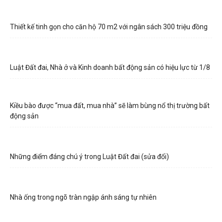
Thiết kế tinh gọn cho căn hộ 70 m2 với ngân sách 300 triệu đồng
Luật Đất đai, Nhà ở và Kinh doanh bất động sản có hiệu lực từ 1/8
Kiều bào được “mua đất, mua nhà” sẽ làm bùng nổ thị trường bất
động sản
Những điểm đáng chú ý trong Luật Đất đai (sửa đổi)
Nhà ống trong ngõ tràn ngập ánh sáng tự nhiên