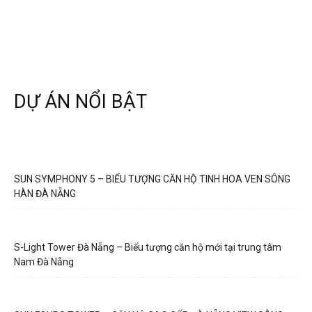
DỰ ÁN NỔI BẬT
SUN SYMPHONY 5 – BIỂU TƯỢNG CĂN HỘ TINH HOA VEN SÔNG
HÀN ĐÀ NẴNG
S-Light Tower Đà Nẵng – Biểu tượng căn hộ mới tại trung tâm
Nam Đà Nẵng