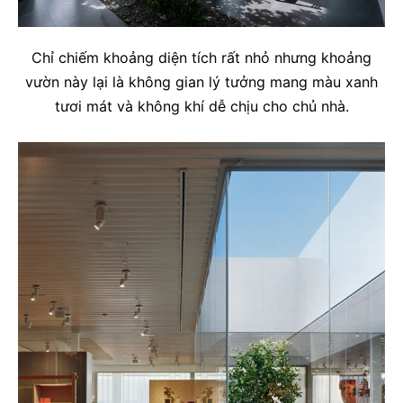
Chỉ chiếm khoảng diện tích rất nhỏ nhưng khoảng
vườn này lại là không gian lý tưởng mang màu xanh
tươi mát và không khí dễ chịu cho chủ nhà.