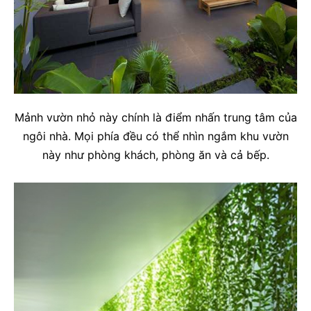
Mảnh vườn nhỏ này chính là điểm nhấn trung tâm của
ngôi nhà. Mọi phía đều có thể nhìn ngắm khu vườn
này như phòng khách, phòng ăn và cả bếp.