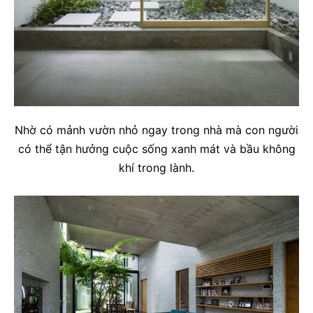
Nhờ có mảnh vườn nhỏ ngay trong nhà mà con người
có thể tận hưởng cuộc sống xanh mát và bầu không
khí trong lành.