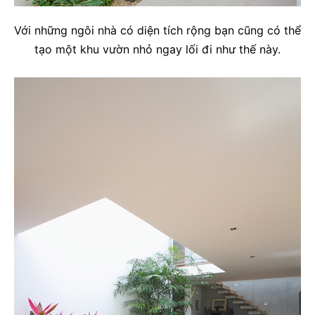
Với những ngôi nhà có diện tích rộng bạn cũng có thể
tạo một khu vườn nhỏ ngay lối đi như thế này.