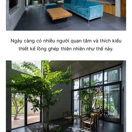
Ngày càng có nhiều người quan tâm và thích kiểu
thiết kế lồng ghép thiên nhiên như thế này.