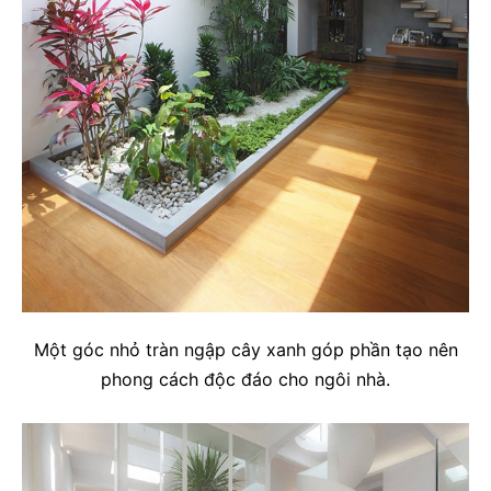
Một góc nhỏ tràn ngập cây xanh góp phần tạo nên
phong cách độc đáo cho ngôi nhà.