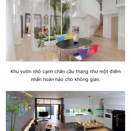
Khu vườn nhỏ cạnh chân cầu thang như một điểm
nhấn hoàn hảo cho không gian.