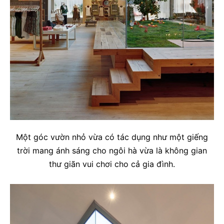
Một góc vườn nhỏ vừa có tác dụng như một giếng
trời mang ánh sáng cho ngôi hà vừa là không gian
thư giãn vui chơi cho cả gia đình.