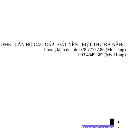
OME - CĂN HỘ CAO CẤP - ĐẤT NỀN - BIỆT THỰ ĐÀ NẴNG
Phòng kinh doanh: 078.77777.86 (Mr. Tùng)
093.4849.362 (Ms. Hồng)
→
Đăng ký tư vấn