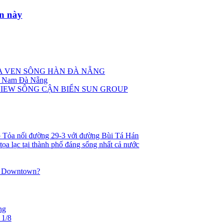
ản này
OA VEN SÔNG HÀN ĐÀ NẴNG
âm Nam Đà Nẵng
VIEW SÔNG CẬN BIỂN SUN GROUP
 Tỏa nối đường 29-3 với đường Bùi Tá Hán
tọa lạc tại thành phố đáng sống nhất cả nước
ang Downtown?
ng
 1/8