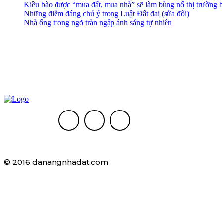
Kiều bào được “mua đất, mua nhà” sẽ làm bùng nổ thị trường 
Những điểm đáng chú ý trong Luật Đất đai (sửa đổi)
Nhà ống trong ngõ tràn ngập ánh sáng tự nhiên
© 2016 danangnhadat.com