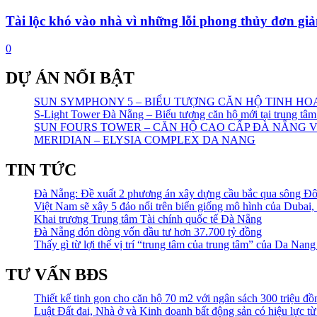
Tài lộc khó vào nhà vì những lỗi phong thủy đơn gi
0
DỰ ÁN NỔI BẬT
SUN SYMPHONY 5 – BIỂU TƯỢNG CĂN HỘ TINH H
S-Light Tower Đà Nẵng – Biểu tượng căn hộ mới tại trung t
SUN FOURS TOWER – CĂN HỘ CAO CẤP ĐÀ NẴNG 
MERIDIAN – ELYSIA COMPLEX DA NANG
TIN TỨC
Đà Nẵng: Đề xuất 2 phương án xây dựng cầu bắc qua sông Đô
Việt Nam sẽ xây 5 đảo nổi trên biển giống mô hình của Dubai, 
Khai trương Trung tâm Tài chính quốc tế Đà Nẵng
Đà Nẵng đón dòng vốn đầu tư hơn 37.700 tỷ đồng
Thấy gì từ lợi thế vị trí “trung tâm của trung tâm” của Da N
TƯ VẤN BĐS
Thiết kế tinh gọn cho căn hộ 70 m2 với ngân sách 300 triệu đồ
Luật Đất đai, Nhà ở và Kinh doanh bất động sản có hiệu lực từ