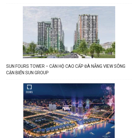
SUN FOURS TOWER – CĂN HỘ CAO CẤP ĐÀ NẴNG VIEW SÔNG
CẬN BIỂN SUN GROUP