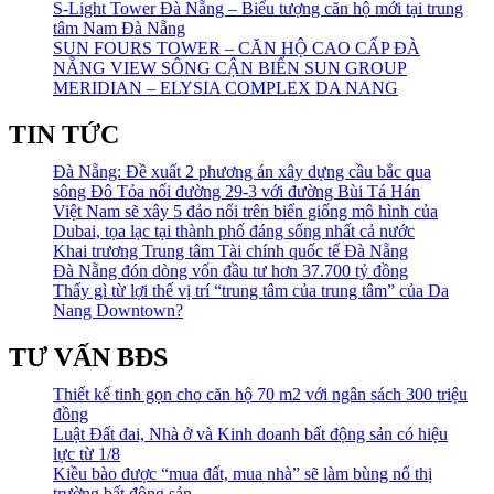
S-Light Tower Đà Nẵng – Biểu tượng căn hộ mới tại trung
tâm Nam Đà Nẵng
SUN FOURS TOWER – CĂN HỘ CAO CẤP ĐÀ
NẴNG VIEW SÔNG CẬN BIỂN SUN GROUP
MERIDIAN – ELYSIA COMPLEX DA NANG
TIN TỨC
Đà Nẵng: Đề xuất 2 phương án xây dựng cầu bắc qua
sông Đô Tỏa nối đường 29-3 với đường Bùi Tá Hán
Việt Nam sẽ xây 5 đảo nổi trên biển giống mô hình của
Dubai, tọa lạc tại thành phố đáng sống nhất cả nước
Khai trương Trung tâm Tài chính quốc tế Đà Nẵng
Đà Nẵng đón dòng vốn đầu tư hơn 37.700 tỷ đồng
Thấy gì từ lợi thế vị trí “trung tâm của trung tâm” của Da
Nang Downtown?
TƯ VẤN BĐS
Thiết kế tinh gọn cho căn hộ 70 m2 với ngân sách 300 triệu
đồng
Luật Đất đai, Nhà ở và Kinh doanh bất động sản có hiệu
lực từ 1/8
Kiều bào được “mua đất, mua nhà” sẽ làm bùng nổ thị
trường bất động sản