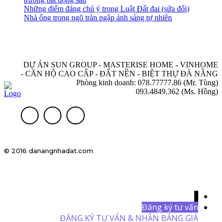
Những điểm đáng chú ý trong Luật Đất đai (sửa đổi)
Nhà ống trong ngõ tràn ngập ánh sáng tự nhiên
DỰ ÁN SUN GROUP - MASTERISE HOME - VINHOME
- CĂN HỘ CAO CẤP - ĐẤT NỀN - BIỆT THỰ ĐÀ NẴNG
Phòng kinh doanh: 078.77777.86 (Mr. Tùng)
093.4849.362 (Ms. Hồng)
© 2016 danangnhadat.com
↓
Đăng ký tư vấn
ĐĂNG KÝ TƯ VẤN & NHẬN BẢNG GIÁ