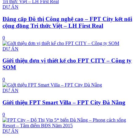
DỰ ÁN
Đẳng cấp Đô thị Công nghệ cao – FPT City kết nối
cộng đồng Tri thức Việt – LH First Real
0
DỰ ÁN
Giới thiệu đơn vị thiết kế cho FPT CITY – Công ty
SOM
0
DỰ ÁN
Giới thiệu FPT Smart Villa – FPT City Đà Nẵng
0
DỰ ÁN