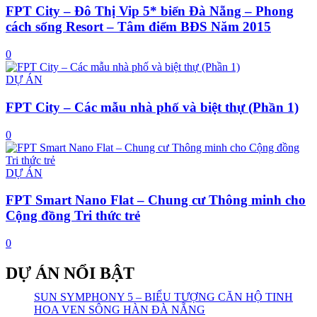
FPT City – Đô Thị Vip 5* biển Đà Nẵng – Phong
cách sống Resort – Tâm điểm BĐS Năm 2015
0
DỰ ÁN
FPT City – Các mẫu nhà phố và biệt thự (Phần 1)
0
DỰ ÁN
FPT Smart Nano Flat – Chung cư Thông minh cho
Cộng đồng Tri thức trẻ
0
DỰ ÁN NỔI BẬT
SUN SYMPHONY 5 – BIỂU TƯỢNG CĂN HỘ TINH
HOA VEN SÔNG HÀN ĐÀ NẴNG