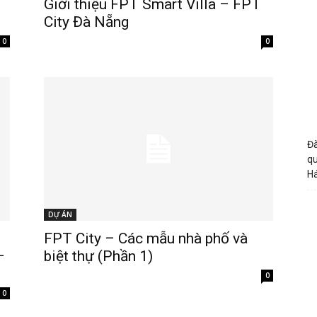
Giới thiệu FPT Smart Villa – FPT
City Đà Nẵng
0
0
Đà
qu
H
DỰ ÁN
FPT City – Các mẫu nhà phố và
–
biệt thự (Phần 1)
0
0