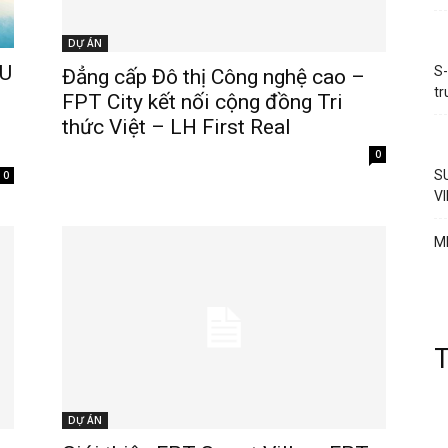
DỰ ÁN
ÊU
S-
Đẳng cấp Đô thị Công nghệ cao –
t
FPT City kết nối cộng đồng Tri
thức Việt – LH First Real
0
S
0
V
M
DỰ ÁN