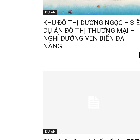
DỰ ÁN
KHU ĐÔ THỊ DƯƠNG NGỌC – SI
DỰ ÁN ĐÔ THỊ THƯƠNG MẠI –
NGHỈ DƯỠNG VEN BIỂN ĐÀ
NẴNG
DỰ ÁN