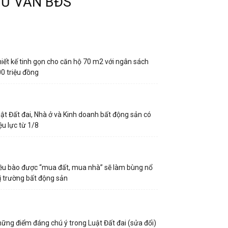
TƯ VẤN BĐS
iết kế tinh gọn cho căn hộ 70 m2 với ngân sách
0 triệu đồng
ật Đất đai, Nhà ở và Kinh doanh bất động sản có
ệu lực từ 1/8
ều bào được “mua đất, mua nhà” sẽ làm bùng nổ
ị trường bất động sản
ững điểm đáng chú ý trong Luật Đất đai (sửa đổi)