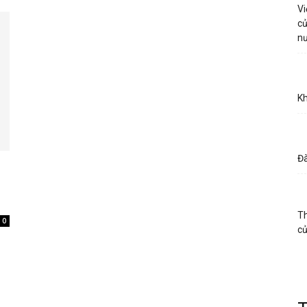
Vi
củ
n
Kh
Đà
Th
0
c