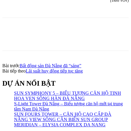
(Theo VOV)
Bài trước
Bất động sản Đà Nẵng đã “sáng”
Bài tiếp theo
Lãi suất huy động tiếp tục tăng
DỰ ÁN NỔI BẬT
SUN SYMPHONY 5 – BIỂU TƯỢNG CĂN HỘ TINH
HOA VEN SÔNG HÀN ĐÀ NẴNG
S-Light Tower Đà Nẵng – Biểu tượng căn hộ mới tại trung
tâm Nam Đà Nẵng
SUN FOURS TOWER – CĂN HỘ CAO CẤP ĐÀ
NẴNG VIEW SÔNG CẬN BIỂN SUN GROUP
MERIDIAN – ELYSIA COMPLEX DA NANG