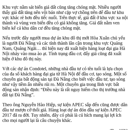
Khu vực nằm sát biển giá đất cũng tăng chóng mặt. Nhiều người
thấy giá đất tăng nên vội bán như cặp vợ chồng trên để đầu tư khu
vực khác rẻ hơn đều tiếc nuối. Trên thực tế, giá đất ở khu vực xa nội
thành và vùng ven biển đều có giá không tăng. Giá đất nằm ven
biển kể cả khu dân cư đều tăng chóng mặt.
Nếu trước đây người mua dự án khu đô thị mới Hòa Xuân chủ yếu
là người Đà Nẵng và các tỉnh thành lân cận trong khu vực Quảng
Nam, Quảng Ngãi… thì hiện nay đã xuất hiện hàng loạt đại gia Hà
Nội nhảy vào mua ào ạt. Tình trạng đầu cơ, đẩy giá cũng đã xuất
hiện ở khu đô thị này.
Với các dự án Condotel, những nhà đầu tư có tên tuổi là lựa chọn
của đa số khách hàng đại gia từ Hà Nội để đầu cơ, tạo sóng. Một số
chuyên gia bất động sản tại Đà Nẵng cho biết việc đầu tư, tạo sóng
như vậy tiềm ẩn nhiều rủi ro. Một chuyên gia trong lĩnh vực bất
động sản nhận định: “Điều này là rất nguy hiểm cho thị trường nhà
đất tại Đà Nẵng”.
Theo ông Nguyễn Hào Hiệp, sự kiện APEC sắp đến cũng được dân
đầu tư mượn cớ thổi giá. Hàng loạt dự án đón đầu sự kiện APEC
2017 đã ra đời. Tuy nhiên, đây có phải là cú hích mang lại lợi ích
cho mọi người lại là câu chuyện khác.