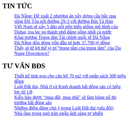
TIN TỨC
Đà Nẵng: Đề xuất 2 phương án xây dựng cầu bắc qua
sông Đô Tỏa nối đường 29-3 với đường Bùi Tá Hán
Việt Nam sẽ xây 5 đảo nổi trên biển giống mô hình của
Dubai, tọa lạc tại thành phố đáng sống nhất cả nước
Khai trương Trung tâm Tài chính quốc tế Đà Nẵng
Đà Nẵng đón dòng vốn đầu tư hơn 37.700 tỷ đồng
Thấy gì từ lợi thế vị trí “trung tâm của trung tâm” của Da
Nang Downtown?
TƯ VẤN BĐS
Thiết kế tinh gọn cho căn hộ 70 m2 với ngân sách 300 triệu
đồng
Luật Đất đai, Nhà ở và Kinh doanh bất động sản có hiệu
lực từ 1/8
Kiều bào được “mua đất, mua nhà” sẽ làm bùng nổ thị
trường bất động sản
Những điểm đáng chú ý trong Luật Đất đai (sửa đổi)
Nhà ống trong ngõ tràn ngập ánh sáng tự nhiên