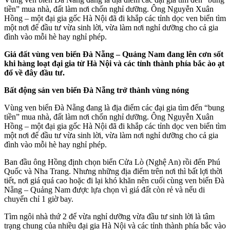
tiền” mua nhà, đất làm nơi chốn nghỉ dưỡng. Ông Nguyễn Xuân
Hồng – một đại gia gốc Hà Nội đã đi khắp các tỉnh dọc ven biển tìm
một nơi để đầu tư vừa sinh lời, vừa làm nơi nghỉ dưỡng cho cả gia
đình vào mỗi hè hay nghỉ phép.
Giá đất vùng ven biển Đà Nẵng – Quảng Nam đang lên cơn sốt
khi hàng loạt đại gia từ Hà Nội và các tỉnh thành phía bắc ào ạt
đổ về đây đầu tư.
Bất động sản ven biển Đà Nẵng trở thành vùng nóng
Vùng ven biển Đà Nẵng đang là địa điểm các đại gia tìm đến “bung
tiền” mua nhà, đất làm nơi chốn nghỉ dưỡng. Ông Nguyễn Xuân
Hồng – một đại gia gốc Hà Nội đã đi khắp các tỉnh dọc ven biển tìm
một nơi để đầu tư vừa sinh lời, vừa làm nơi nghỉ dưỡng cho cả gia
đình vào mỗi hè hay nghỉ phép.
Ban đầu ông Hồng định chọn biển Cửa Lò (Nghệ An) rồi đến Phú
Quốc và Nha Trang. Nhưng những địa điểm trên nơi thì bất lợi thời
tiết, nơi giá quá cao hoặc đi lại khó khăn nên cuối cùng ven biển Đà
Nẵng – Quảng Nam được lựa chọn vì giá đất còn rẻ và nếu di
chuyển chỉ 1 giờ bay.
Tìm ngôi nhà thứ 2 để vừa nghỉ dưỡng vừa đầu tư sinh lời là tâm
trạng chung của nhiều đại gia Hà Nội và các tỉnh thành phía bắc vào