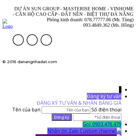
DỰ ÁN SUN GROUP - MASTERISE HOME - VINHOME
- CĂN HỘ CAO CẤP - ĐẤT NỀN - BIỆT THỰ ĐÀ NẴNG
Phòng kinh doanh: 078.77777.86 (Mr. Tùng)
093.4849.362 (Ms. Hồng)
© 2016 danangnhadat.com
↓
Đăng ký tư vấn
ĐĂNG KÝ TƯ VẤN & NHẬN BẢNG GIÁ
Tên của bạn
Số điện thoại
Gọi: 0903.476.479
Nhắn tin Zalo