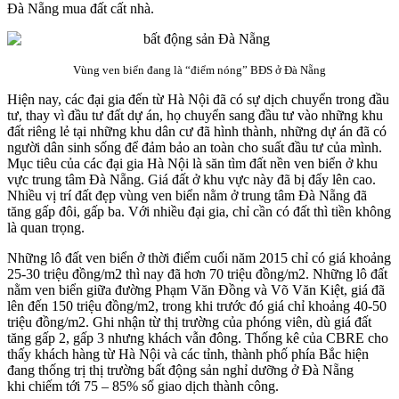
Đà Nẵng mua đất cất nhà.
Vùng ven biển đang là “điểm nóng” BĐS ở Đà Nẵng
Hiện nay, các đại gia đến từ Hà Nội đã có sự dịch chuyển trong đầu
tư, thay vì đầu tư đất dự án, họ chuyển sang đầu tư vào những khu
đất riêng lẻ tại những khu dân cư đã hình thành, những dự án đã có
người dân sinh sống để đảm bảo an toàn cho suất đầu tư của mình.
Mục tiêu của các đại gia Hà Nội là săn tìm đất nền ven biển ở khu
vực trung tâm Đà Nẵng. Giá đất ở khu vực này đã bị đẩy lên cao.
Nhiều vị trí đất đẹp vùng ven biển nằm ở trung tâm Đà Nẵng đã
tăng gấp đôi, gấp ba. Với nhiều đại gia, chỉ cần có đất thì tiền không
là quan trọng.
Những lô đất ven biển ở thời điểm cuối năm 2015 chỉ có giá khoảng
25-30 triệu đồng/m2 thì nay đã hơn 70 triệu đồng/m2. Những lô đất
nằm ven biển giữa đường Phạm Văn Đồng và Võ Văn Kiệt, giá đã
lên đến 150 triệu đồng/m2, trong khi trước đó giá chỉ khoảng 40-50
triệu đồng/m2. Ghi nhận từ thị trường của phóng viên, dù giá đất
tăng gấp 2, gấp 3 nhưng khách vẫn đông. Thống kê của CBRE cho
thấy khách hàng từ Hà Nội và các tỉnh, thành phố phía Bắc hiện
đang thống trị thị trường bất động sản nghỉ dưỡng ở Đà Nẵng
khi chiếm tới 75 – 85% số giao dịch thành công.