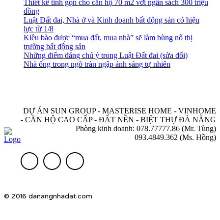
Thiết kế tinh gọn cho căn hộ 70 m2 với ngân sách 300 triệu
đồng
Luật Đất đai, Nhà ở và Kinh doanh bất động sản có hiệu
lực từ 1/8
Kiều bào được “mua đất, mua nhà” sẽ làm bùng nổ thị
trường bất động sản
Những điểm đáng chú ý trong Luật Đất đai (sửa đổi)
Nhà ống trong ngõ tràn ngập ánh sáng tự nhiên
DỰ ÁN SUN GROUP - MASTERISE HOME - VINHOME
- CĂN HỘ CAO CẤP - ĐẤT NỀN - BIỆT THỰ ĐÀ NẴNG
Phòng kinh doanh: 078.77777.86 (Mr. Tùng)
093.4849.362 (Ms. Hồng)
© 2016 danangnhadat.com