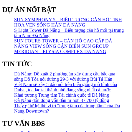
DỰ ÁN NỔI BẬT
SUN SYMPHONY 5 – BIỂU TƯỢNG CĂN HỘ TINH
HOA VEN SÔNG HÀN ĐÀ NẴNG
S-Light Tower Đà Nẵng – Biểu tượng căn hộ mới tại trung
tâm Nam Đà Nẵng
SUN FOURS TOWER – CĂN HỘ CAO CẤP ĐÀ
NẴNG VIEW SÔNG CẬN BIỂN SUN GROUP
MERIDIAN – ELYSIA COMPLEX DA NANG
TIN TỨC
Đà Nẵng: Đề xuất 2 phương án xây dựng cầu bắc qua
sông Đô Tỏa nối đường 29-3 với đường Bùi Tá Hán
Việt Nam sẽ xây 5 đảo nổi trên biển giống mô hình của
Dubai, tọa lạc tại thành phố đáng sống nhất cả nước
Khai trương Trung tâm Tài chính quốc tế Đà Nẵng
Đà Nẵng đón dòng vốn đầu tư hơn 37.700 tỷ đồng
Thấy gì từ lợi thế vị trí “trung tâm của trung tâm” của Da
Nang Downtown?
TƯ VẤN BĐS