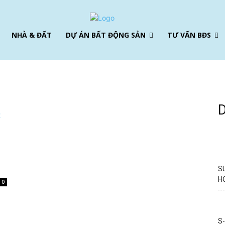
NHÀ & ĐẤT
DỰ ÁN BẤT ĐỘNG SẢN
TƯ VẤN BĐS
S
H
0
S-