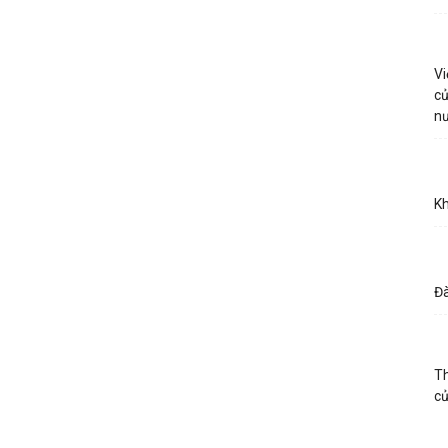
Vi
củ
n
Kh
Đà
Th
c