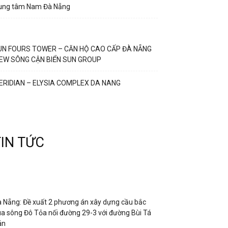
rung tâm Nam Đà Nẵng
UN FOURS TOWER – CĂN HỘ CAO CẤP ĐÀ NẴNG
IEW SÔNG CẬN BIỂN SUN GROUP
ERIDIAN – ELYSIA COMPLEX DA NANG
TIN TỨC
 Nẵng: Đề xuất 2 phương án xây dựng cầu bắc
a sông Đô Tỏa nối đường 29-3 với đường Bùi Tá
án