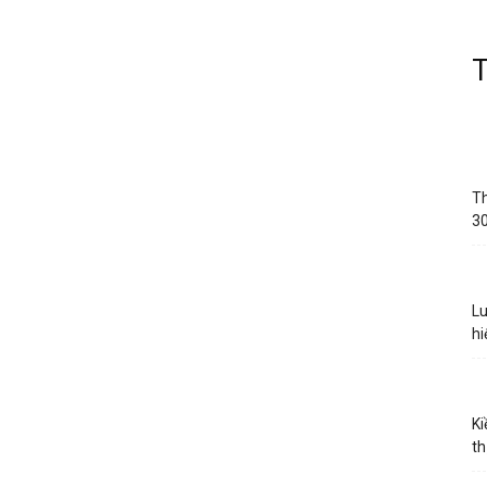
Th
30
Lu
hi
Ki
th