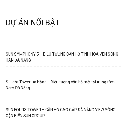
DỰ ÁN NỔI BẬT
SUN SYMPHONY 5 – BIỂU TƯỢNG CĂN HỘ TINH HOA VEN SÔNG
HÀN ĐÀ NẴNG
S-Light Tower Đà Nẵng – Biểu tượng căn hộ mới tại trung tâm
Nam Đà Nẵng
SUN FOURS TOWER – CĂN HỘ CAO CẤP ĐÀ NẴNG VIEW SÔNG
CẬN BIỂN SUN GROUP