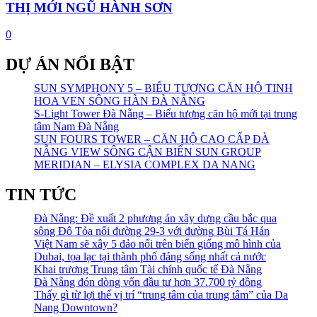
THỊ MỚI NGŨ HÀNH SƠN
0
DỰ ÁN NỔI BẬT
SUN SYMPHONY 5 – BIỂU TƯỢNG CĂN HỘ TINH
HOA VEN SÔNG HÀN ĐÀ NẴNG
S-Light Tower Đà Nẵng – Biểu tượng căn hộ mới tại trung
tâm Nam Đà Nẵng
SUN FOURS TOWER – CĂN HỘ CAO CẤP ĐÀ
NẴNG VIEW SÔNG CẬN BIỂN SUN GROUP
MERIDIAN – ELYSIA COMPLEX DA NANG
TIN TỨC
Đà Nẵng: Đề xuất 2 phương án xây dựng cầu bắc qua
sông Đô Tỏa nối đường 29-3 với đường Bùi Tá Hán
Việt Nam sẽ xây 5 đảo nổi trên biển giống mô hình của
Dubai, tọa lạc tại thành phố đáng sống nhất cả nước
Khai trương Trung tâm Tài chính quốc tế Đà Nẵng
Đà Nẵng đón dòng vốn đầu tư hơn 37.700 tỷ đồng
Thấy gì từ lợi thế vị trí “trung tâm của trung tâm” của Da
Nang Downtown?