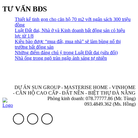
TƯ VẤN BĐS
Thiết kế tinh gọn cho căn hộ 70 m2 với ngân sách 300 triệu
đồng
Luật Đất đai, Nhà ở và Kinh doanh bất động sản có hiệu
lực từ 1/8
Kiều bào được “mua đất, mua nhà” sẽ làm bùng nổ thị
trường bất động sản
Những điểm đáng chú ý trong Luật Đất đai (sửa đổi)
Nhà ống trong ngõ tràn ngập ánh sáng tự nhiên
DỰ ÁN SUN GROUP - MASTERISE HOME - VINHOME
- CĂN HỘ CAO CẤP - ĐẤT NỀN - BIỆT THỰ ĐÀ NẴNG
Phòng kinh doanh: 078.77777.86 (Mr. Tùng)
093.4849.362 (Ms. Hồng)