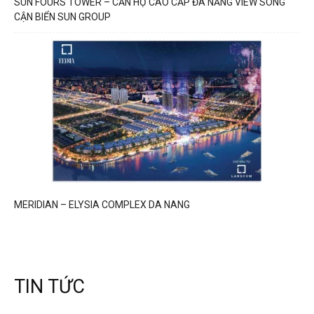
SUN FOURS TOWER – CĂN HỘ CAO CẤP ĐÀ NẴNG VIEW SÔNG
CẬN BIỂN SUN GROUP
MERIDIAN – ELYSIA COMPLEX DA NANG
TIN TỨC