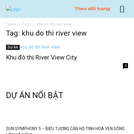
Theo dõi trang
Home
Tags
Khu do thi river view
Tag: khu do thi river view
DỰ ÁN
Khu đô thị River View City
0
DỰ ÁN NỔI BẬT
SUN SYMPHONY 5 – BIỂU TƯỢNG CĂN HỘ TINH HOA VEN SÔNG