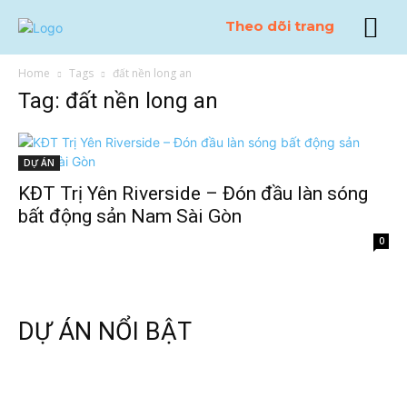
Theo dõi trang
Home
Tags
đất nền long an
Tag: đất nền long an
DỰ ÁN
KĐT Trị Yên Riverside – Đón đầu làn sóng
bất động sản Nam Sài Gòn
0
DỰ ÁN NỔI BẬT