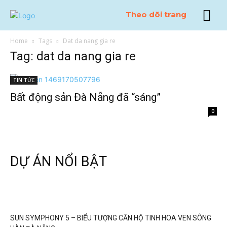
Theo dõi trang
Home
Tags
Dat da nang gia re
Tag: dat da nang gia re
TIN TỨC
Bất động sản Đà Nẵng đã “sáng”
0
DỰ ÁN NỔI BẬT
SUN SYMPHONY 5 – BIỂU TƯỢNG CĂN HỘ TINH HOA VEN SÔNG