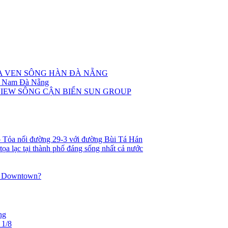
OA VEN SÔNG HÀN ĐÀ NẴNG
âm Nam Đà Nẵng
VIEW SÔNG CẬN BIỂN SUN GROUP
 Tỏa nối đường 29-3 với đường Bùi Tá Hán
tọa lạc tại thành phố đáng sống nhất cả nước
ang Downtown?
ng
 1/8