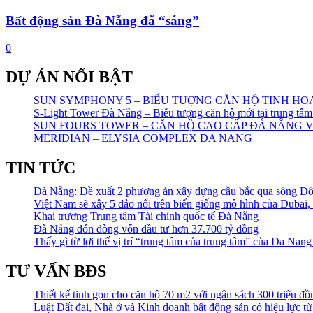
Bất động sản Đà Nẵng đã “sáng”
0
DỰ ÁN NỔI BẬT
SUN SYMPHONY 5 – BIỂU TƯỢNG CĂN HỘ TINH H
S-Light Tower Đà Nẵng – Biểu tượng căn hộ mới tại trung t
SUN FOURS TOWER – CĂN HỘ CAO CẤP ĐÀ NẴNG 
MERIDIAN – ELYSIA COMPLEX DA NANG
TIN TỨC
Đà Nẵng: Đề xuất 2 phương án xây dựng cầu bắc qua sông Đô
Việt Nam sẽ xây 5 đảo nổi trên biển giống mô hình của Dubai, 
Khai trương Trung tâm Tài chính quốc tế Đà Nẵng
Đà Nẵng đón dòng vốn đầu tư hơn 37.700 tỷ đồng
Thấy gì từ lợi thế vị trí “trung tâm của trung tâm” của Da N
TƯ VẤN BĐS
Thiết kế tinh gọn cho căn hộ 70 m2 với ngân sách 300 triệu đồ
Luật Đất đai, Nhà ở và Kinh doanh bất động sản có hiệu lực từ