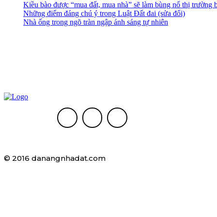
Kiều bào được “mua đất, mua nhà” sẽ làm bùng nổ thị trường 
Những điểm đáng chú ý trong Luật Đất đai (sửa đổi)
Nhà ống trong ngõ tràn ngập ánh sáng tự nhiên
© 2016 danangnhadat.com