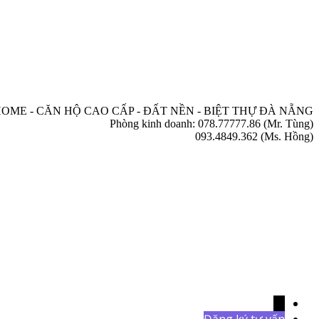
OME - CĂN HỘ CAO CẤP - ĐẤT NỀN - BIỆT THỰ ĐÀ NẴNG
Phòng kinh doanh: 078.77777.86 (Mr. Tùng)
093.4849.362 (Ms. Hồng)
→
Đăng ký tư vấn