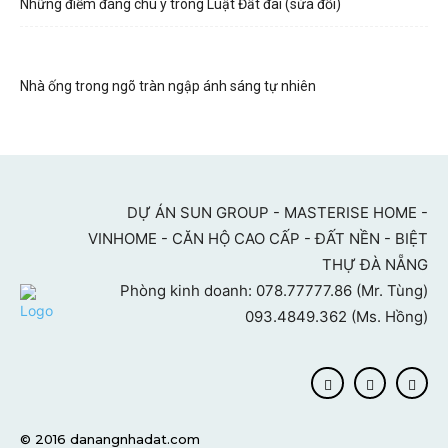
Những điểm đáng chú ý trong Luật Đất đai (sửa đổi)
Nhà ống trong ngõ tràn ngập ánh sáng tự nhiên
DỰ ÁN SUN GROUP - MASTERISE HOME -
VINHOME - CĂN HỘ CAO CẤP - ĐẤT NỀN - BIỆT
THỰ ĐÀ NẴNG
Phòng kinh doanh: 078.77777.86 (Mr. Tùng)
093.4849.362 (Ms. Hồng)
© 2016 danangnhadat.com