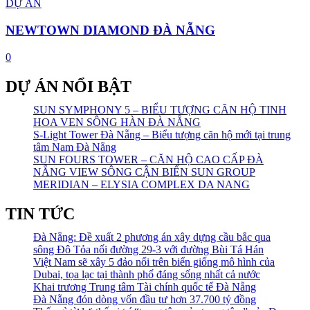
DỰ ÁN
NEWTOWN DIAMOND ĐÀ NẴNG
0
DỰ ÁN NỔI BẬT
SUN SYMPHONY 5 – BIỂU TƯỢNG CĂN HỘ TINH
HOA VEN SÔNG HÀN ĐÀ NẴNG
S-Light Tower Đà Nẵng – Biểu tượng căn hộ mới tại trung
tâm Nam Đà Nẵng
SUN FOURS TOWER – CĂN HỘ CAO CẤP ĐÀ
NẴNG VIEW SÔNG CẬN BIỂN SUN GROUP
MERIDIAN – ELYSIA COMPLEX DA NANG
TIN TỨC
Đà Nẵng: Đề xuất 2 phương án xây dựng cầu bắc qua
sông Đô Tỏa nối đường 29-3 với đường Bùi Tá Hán
Việt Nam sẽ xây 5 đảo nổi trên biển giống mô hình của
Dubai, tọa lạc tại thành phố đáng sống nhất cả nước
Khai trương Trung tâm Tài chính quốc tế Đà Nẵng
Đà Nẵng đón dòng vốn đầu tư hơn 37.700 tỷ đồng