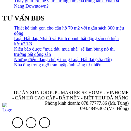
Thấy gì từ lợi thế vị trí “trung tâm của trung tâm” của Da
Nang Downtown?
TƯ VẤN BĐS
Thiết kế tinh gọn cho căn hộ 70 m2 với ngân sách 300 triệu
đồng
Luật Đất đai, Nhà ở và Kinh doanh bất động sản có hiệu
lực từ 1/8
Kiều bào được “mua đất, mua nhà” sẽ làm bùng nổ thị
trường bất động sản
Những điểm đáng chú ý trong Luật Đất đai (sửa đổi)
Nhà ống trong ngõ tràn ngập ánh sáng tự nhiên
DỰ ÁN SUN GROUP - MASTERISE HOME - VINHOME
- CĂN HỘ CAO CẤP - ĐẤT NỀN - BIỆT THỰ ĐÀ NẴNG
Phòng kinh doanh: 078.77777.86 (Mr. Tùng)
093.4849.362 (Ms. Hồng)