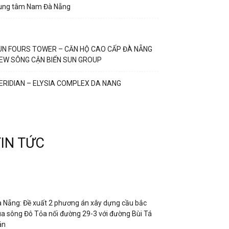
rung tâm Nam Đà Nẵng
UN FOURS TOWER – CĂN HỘ CAO CẤP ĐÀ NẴNG
IEW SÔNG CẬN BIỂN SUN GROUP
ERIDIAN – ELYSIA COMPLEX DA NANG
TIN TỨC
 Nẵng: Đề xuất 2 phương án xây dựng cầu bắc
a sông Đô Tỏa nối đường 29-3 với đường Bùi Tá
án