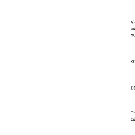
Vi
củ
n
Kh
Đà
Th
c