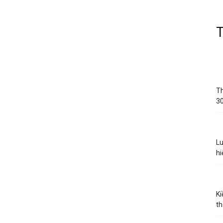
Th
30
Lu
hi
Ki
th