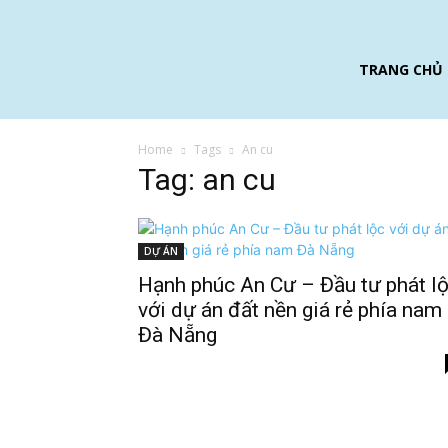
TRANG CHỦ
Home
Tags
An cu
Tag: an cu
DỰ ÁN
Hạnh phúc An Cư – Đầu tư phát l
với dự án đất nền giá rẻ phía nam
Đà Nẵng