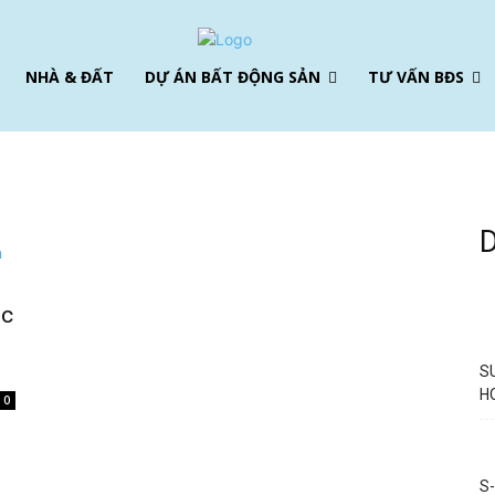
NHÀ & ĐẤT
DỰ ÁN BẤT ĐỘNG SẢN
TƯ VẤN BĐS
ộc
S
H
0
S-