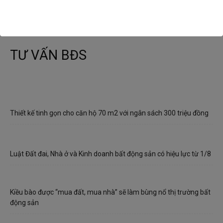
TƯ VẤN BĐS
Thiết kế tinh gọn cho căn hộ 70 m2 với ngân sách 300 triệu đồng
Luật Đất đai, Nhà ở và Kinh doanh bất động sản có hiệu lực từ 1/8
Kiều bào được “mua đất, mua nhà” sẽ làm bùng nổ thị trường bất
động sản