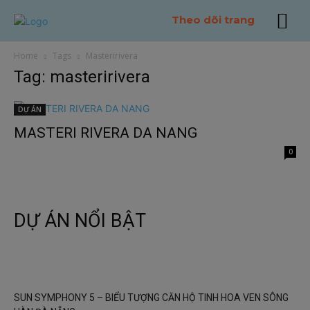
modal-check
Theo dõi trang
Home
Tags
Masteririvera
Tag: masteririvera
DỰ ÁN
MASTERI RIVERA DA NANG
0
DỰ ÁN NỔI BẬT
SUN SYMPHONY 5 – BIỂU TƯỢNG CĂN HỘ TINH HOA VEN SÔNG