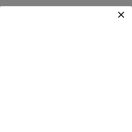
Đà Nẵng: Đề xuất 2 phương án xây dựng cầu bắc qua sông Đô
Tỏa nối đường 29-3 với đường Bùi Tá Hán
Việt Nam sẽ xây 5 đảo nổi trên biển giống mô hình của Dubai, tọa
lạc tại thành phố đáng sống nhất cả nước
Khai trương Trung tâm Tài chính quốc tế Đà Nẵng
Đà Nẵng đón dòng vốn đầu tư hơn 37.700 tỷ đồng
Thấy gì từ lợi thế vị trí “trung tâm của trung tâm” của Da Nang
Downtown?