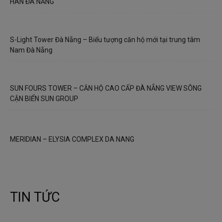
HÀN ĐÀ NẴNG
S-Light Tower Đà Nẵng – Biểu tượng căn hộ mới tại trung tâm
Nam Đà Nẵng
SUN FOURS TOWER – CĂN HỘ CAO CẤP ĐÀ NẴNG VIEW SÔNG
CẬN BIỂN SUN GROUP
MERIDIAN – ELYSIA COMPLEX DA NANG
TIN TỨC