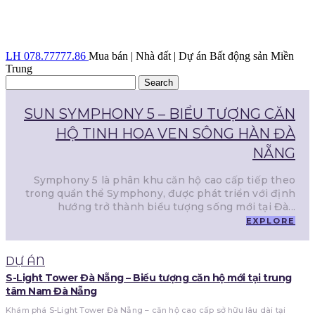
LH 078.77777.86
Mua bán | Nhà đất | Dự án Bất động sản Miền
Trung
SUN SYMPHONY 5 – BIỂU TƯỢNG CĂN
HỘ TINH HOA VEN SÔNG HÀN ĐÀ
NẴNG
Symphony 5 là phân khu căn hộ cao cấp tiếp theo
trong quần thể Symphony, được phát triển với định
hướng trở thành biểu tượng sống mới tại Đà...
EXPLORE
DỰ ÁN
S-Light Tower Đà Nẵng – Biểu tượng căn hộ mới tại trung
tâm Nam Đà Nẵng
Khám phá S-Light Tower Đà Nẵng – căn hộ cao cấp sở hữu lâu dài tại