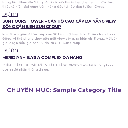
trung tâm Nam Đà Nẵng. Vị trí kết nối thuận tiện, hệ tiện ích đa tầng,
thiết kế hiện đại cùng tiềm năng đầu tư hấp dẫn từ Sun Group.
DỰ ÁN
SUN FOURS TOWER – CĂN HỘ CAO CẤP ĐÀ NẴNG VIEW
SÔNG CẬN BIỂN SUN GROUP
FourS bao gồm 4 tòa tháp cao 20 tầng với kiến trúc Xuân - Hạ - Thu -
Đông. Vị thế phong thủy bốn mặt view sông, ra biển chỉ 5 phút. Mở bán
giai đoạn đầu giá bán ưu đãi từ CĐT Sun Group
DỰ ÁN
MERIDIAN – ELYSIA COMPLEX DA NANG
CHÍNH SÁCH ƯU ĐÃI TỐT NHẤT THÁNG 01/2026Liên hệ Phòng kinh
doanh để nhận thông tin ưu...
CHUYÊN MỤC:
Sample Category Title