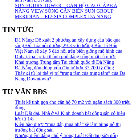
SUN FOURS TOWER – CĂN HỘ CAO CẤP ĐÀ
NẴNG VIEW SÔNG CẬN BIỂN SUN GROUP
MERIDIAN – ELYSIA COMPLEX DA NANG
TIN TỨC
Đà Nẵng: Đề xuất 2 phương án xây dựng cầu bắc qua
sông Đô Tỏa nối đường 29-3 với đường Bùi Tá Hán
Việt Nam sẽ xây 5 đảo nổi trên biển giống mô hình của
Dubai, tọa lạc tại thành phố đáng sống nhất cả nước
Khai trương Trung tâm Tài chính quốc tế Đà Nẵng
Đà Nẵng đón dòng vốn đầu tư hơn 37.700 tỷ đồng
Thấy gì từ lợi thế vị trí “trung tâm của trung tâm” của Da
Nang Downtown?
TƯ VẤN BĐS
Thiết kế tinh gọn cho căn hộ 70 m2 với ngân sách 300 triệu
đồng
Luật Đất đai, Nhà ở và Kinh doanh bất động sản có hiệu
lực từ 1/8
Kiều bào được “mua đất, mua nhà” sẽ làm bùng nổ thị
trường bất động sản
Những điểm đáng chú ý trong Luật Đất đai (sửa đổi)