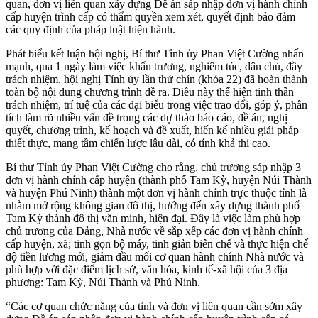
quan, đơn vị liên quan xây dựng Đề án sáp nhập đơn vị hành chính
cấp huyện trình cấp có thẩm quyền xem xét, quyết định bảo đảm
các quy định của pháp luật hiện hành.
Phát biểu kết luận hội nghị, Bí thư Tỉnh ủy Phan Việt Cường nhấn
mạnh, qua 1 ngày làm việc khẩn trương, nghiêm túc, dân chủ, đầy
trách nhiệm, hội nghị Tỉnh ủy lần thứ chín (khóa 22) đã hoàn thành
toàn bộ nội dung chương trình đề ra. Điều này thể hiện tinh thần
trách nhiệm, trí tuệ của các đại biểu trong việc trao đổi, góp ý, phân
tích làm rõ nhiều vấn đề trong các dự thảo báo cáo, đề án, nghị
quyết, chương trình, kế hoạch và đề xuất, hiến kế nhiều giải pháp
thiết thực, mang tầm chiến lược lâu dài, có tính khả thi cao.
Bí thư Tỉnh ủy Phan Việt Cường cho rằng, chủ trương sáp nhập 3
đơn vị hành chính cấp huyện (thành phố Tam Kỳ, huyện Núi Thành
và huyện Phú Ninh) thành một đơn vị hành chính trực thuộc tỉnh là
nhằm mở rộng không gian đô thị, hướng đến xây dựng thành phố
Tam Kỳ thành đô thị văn minh, hiện đại. Đây là việc làm phù hợp
chủ trương của Đảng, Nhà nước về sắp xếp các đơn vị hành chính
cấp huyện, xã; tinh gọn bộ máy, tinh giản biên chế và thực hiện chế
độ tiền lương mới, giảm đầu mối cơ quan hành chính Nhà nước và
phù hợp với đặc điểm lịch sử, văn hóa, kinh tế-xã hội của 3 địa
phương: Tam Kỳ, Núi Thành và Phú Ninh.
“Các cơ quan chức năng của tỉnh và đơn vị liên quan cần sớm xây