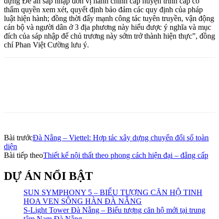
dựng Đề án sáp nhập đơn vị hành chính cấp huyện trình cấp có
thẩm quyền xem xét, quyết định bảo đảm các quy định của pháp
luật hiện hành; đồng thời đẩy mạnh công tác tuyên truyền, vận động
cán bộ và người dân ở 3 địa phương này hiểu được ý nghĩa và mục
đích của sáp nhập để chủ trương này sớm trở thành hiện thực”, đồng
chí Phan Việt Cường lưu ý.
Bài trước
Đà Nẵng – Viettel: Hợp tác xây dựng chuyển đổi số toàn
diện
Bài tiếp theo
Thiết kế nội thất theo phong cách hiện đại – đẳng cấp
DỰ ÁN NỔI BẬT
SUN SYMPHONY 5 – BIỂU TƯỢNG CĂN HỘ TINH
HOA VEN SÔNG HÀN ĐÀ NẴNG
S-Light Tower Đà Nẵng – Biểu tượng căn hộ mới tại trung
tâm Nam Đà Nẵng