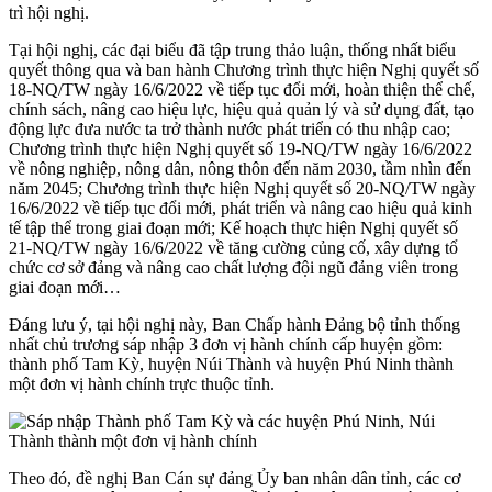
trì hội nghị.
Tại hội nghị, các đại biểu đã tập trung thảo luận, thống nhất biểu
quyết thông qua và ban hành Chương trình thực hiện Nghị quyết số
18-NQ/TW ngày 16/6/2022 về tiếp tục đổi mới, hoàn thiện thể chế,
chính sách, nâng cao hiệu lực, hiệu quả quản lý và sử dụng đất, tạo
động lực đưa nước ta trở thành nước phát triển có thu nhập cao;
Chương trình thực hiện Nghị quyết số 19-NQ/TW ngày 16/6/2022
về nông nghiệp, nông dân, nông thôn đến năm 2030, tầm nhìn đến
năm 2045; Chương trình thực hiện Nghị quyết số 20-NQ/TW ngày
16/6/2022 về tiếp tục đổi mới, phát triển và nâng cao hiệu quả kinh
tế tập thể trong giai đoạn mới; Kế hoạch thực hiện Nghị quyết số
21-NQ/TW ngày 16/6/2022 về tăng cường củng cố, xây dựng tổ
chức cơ sở đảng và nâng cao chất lượng đội ngũ đảng viên trong
giai đoạn mới…
Đáng lưu ý, tại hội nghị này, Ban Chấp hành Đảng bộ tỉnh thống
nhất chủ trương sáp nhập 3 đơn vị hành chính cấp huyện gồm:
thành phố Tam Kỳ, huyện Núi Thành và huyện Phú Ninh thành
một đơn vị hành chính trực thuộc tỉnh.
Theo đó, đề nghị Ban Cán sự đảng Ủy ban nhân dân tỉnh, các cơ